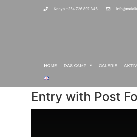
Kenya +254 726 897 346
info@malai
HOME
DAS CAMP
GALERIE
AKTI
Entry with Post F