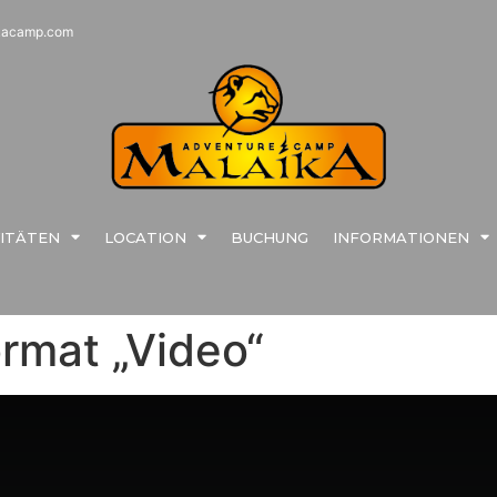
kacamp.com
VITÄTEN
LOCATION
BUCHUNG
INFORMATIONEN
ormat „Video“