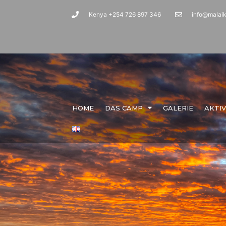
Kenya +254 726 897 346
info@malai
HOME
DAS CAMP
GALERIE
AKTI
Bush Walk