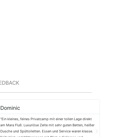
EDBACK
Dominic
George M.
“Ein kleines, feines Privatcamp mit einer tollen Lage direkt
“Danke für 4 unverg
am Mara Fluß. Luxuriöse Zelte mit sehr guten Betten, heißer
war perfekt. Die Fre
Dusche und Spültoiletten. Essen und Service waren klasse.
Lage des Camps und