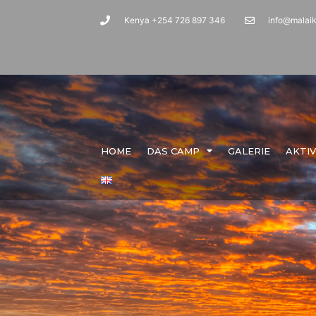
Kenya +254 726 897 346
info@malai
HOME
DAS CAMP
GALERIE
AKTI
Kontakt