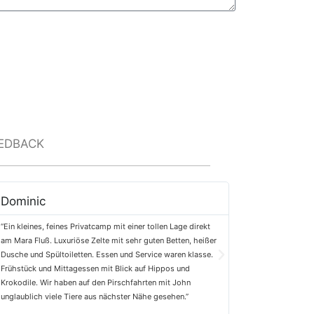
Senden
EDBACK
Dominic
George M.
“Ein kleines, feines Privatcamp mit einer tollen Lage direkt
“Danke für 4 unverg
am Mara Fluß. Luxuriöse Zelte mit sehr guten Betten, heißer
war perfekt. Die Fre
Dusche und Spültoiletten. Essen und Service waren klasse.
Lage des Camps und
Frühstück und Mittagessen mit Blick auf Hippos und
Die Safari Fahrten 
Krokodile. Wir haben auf den Pirschfahrten mit John
wieder!”
unglaublich viele Tiere aus nächster Nähe gesehen.”