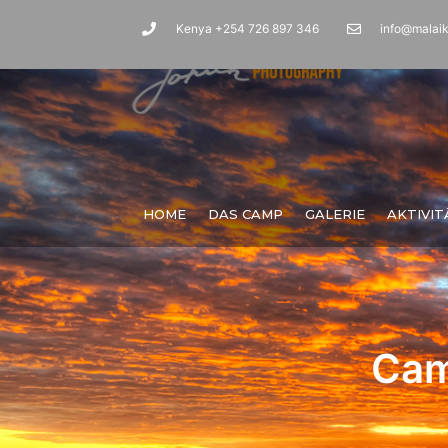
Kenya +254 726 897 346
info@malai
HOME
DAS CAMP
GALERIE
AKTIVI
Camp Ausstattung
Cam